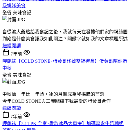
級排隊美食
全省
美味食記
自從鴻大爺貼給我食記之後，我就每天在發摟他們家的粉絲團
到底是什麼美食讓我如此關注？關鍵字就如我的文章標題所述
繼續閱讀
7年前
呷飽祙【COLD STONE･蛋黃哥珍藏雙福禮盒】蛋黃哥陪你過
中秋
全省
美味食記
中秋節一年比一年熱，冰的月餅成為我採購的首選
今年COLD STONE與三麗鷗旗下我最愛的蛋黃哥合作
繼續閱讀
7年前
呷飽祙【7-11 PK 全家･數款冰品大車拚】加碼森永牛奶糖奶