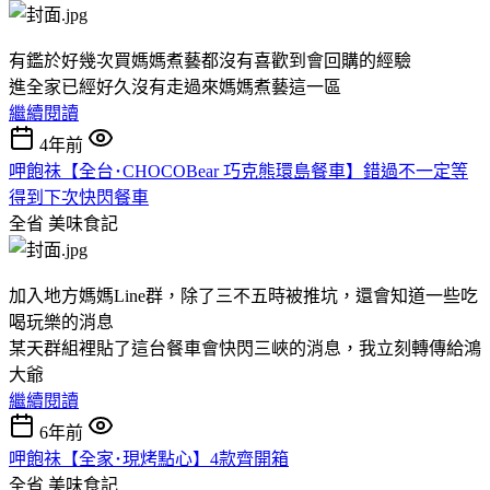
有鑑於好幾次買媽媽煮藝都沒有喜歡到會回購的經驗
進全家已經好久沒有走過來媽媽煮藝這一區
繼續閱讀
4年前
呷飽祙【全台･CHOCOBear 巧克熊環島餐車】錯過不一定等
得到下次快閃餐車
全省
美味食記
加入地方媽媽Line群，除了三不五時被推坑，還會知道一些吃
喝玩樂的消息
某天群組裡貼了這台餐車會快閃三峽的消息，我立刻轉傳給鴻
大爺
繼續閱讀
6年前
呷飽祙【全家･現烤點心】4款齊開箱
全省
美味食記