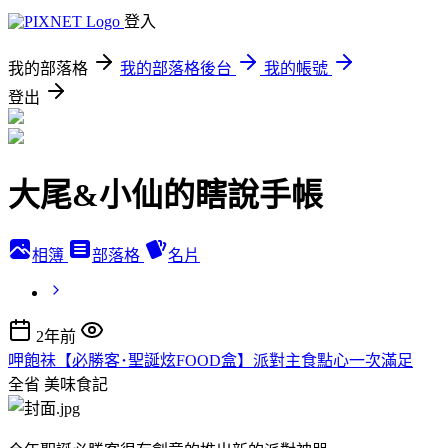
登入
我的部落格
我的部落格後台
我的帳號
登出
大尾&小仙的瞎說手帳
相簿
部落格
名片
2年前
呷飽祙【必勝客･聖誕炫FOOD盒】派對主食點心一次滿足
全省
美味食記