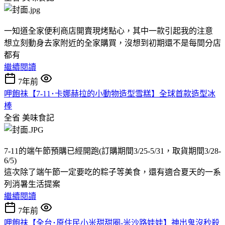
一知道全家便利商店開賣現烤點心，其中一款引起我的注意
想立刻動身去家附近的全家購買，沒想到初期還不是每間分店
都有
繼續閱讀
7年前
呷飽祙【7-11･卡娜赫拉的小動物造型雪糕】全球首款造型冰
棒
全省
美味食記
7-11的端午節預購已經開跑(訂購期間3/25-5/31，取貨期間3/28-
6/5)
這次除了端午節一定要吃的粽子等美食，還有適合夏天的一系
列消暑生活提案
繼續閱讀
7年前
呷飽祙【全台･原住民小米甜甜圈-米沙路娃娃】神出鬼沒秒殺