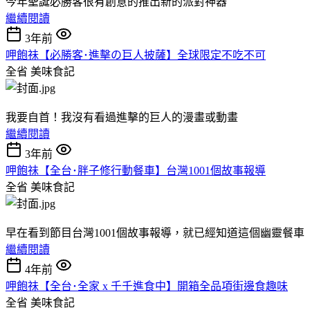
今年聖誕必勝客很有創意的推出新的派對神器
繼續閱讀
3年前
呷飽祙【必勝客･進擊の巨人披薩】全球限定不吃不可
全省
美味食記
我要自首！我沒有看過進擊的巨人的漫畫或動畫
繼續閱讀
3年前
呷飽祙【全台･胖子修行動餐車】台灣1001個故事報導
全省
美味食記
早在看到節目台灣1001個故事報導，就已經知道這個幽靈餐車
繼續閱讀
4年前
呷飽祙【全台･全家 x 千千進食中】開箱全品項街邊食趣味
全省
美味食記