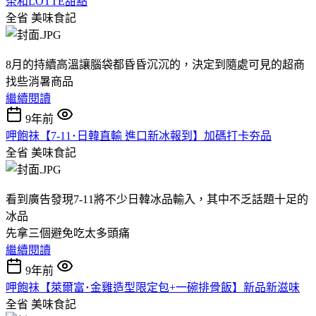
茶和LOTTE甜點
全省
美味食記
8月的持續高溫讓腦袋都昏昏沉沉的，決定到隨處可見的超商
找些消暑商品
繼續閱讀
9年前
呷飽祙【7-11･日韓直輸 進口新冰報到】加碼打卡夯品
全省
美味食記
看到廣告發現7-11將不少日韓冰品輸入，其中不乏話題十足的
冰品
先拿三個避免吃太多頭痛
繼續閱讀
9年前
呷飽祙【萊爾富･金雞造型限定包+一碗排骨飯】新品新滋味
全省
美味食記