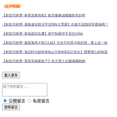
《延伸閱讀
》
【創造宅經濟･林香游家肉粽】歐兜麥麻油雞腿粽包好料
【創造宅經濟･基隆連珍餅店芋泥球&
大雪露】你還不認識球哥露姊嗎？
【創造宅經濟･新福源花生醬】新竹制霸伴手花生John
【創造宅經濟･森製菓馬卡龍3
入組】完全不吃馬卡龍的我，愛上這一味
【創造宅經濟･漁品軒白鯧米粉&
山川米粉&
石記魚丸】樸實用心好味道
【創造宅經濟･果貿吳媽家餃子】吃元寶人生圓滿賺飽飽
載入更多
公開留言
私密留言
發佈留言