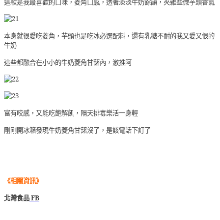
這款是我最喜歡的口味，菱角口感，透著淡淡牛奶餘韻，夾雜些微芋頭香氣
本身就很愛吃菱角，芋頭也是吃冰必選配料，還有乳糖不耐的我又愛又恨的
牛奶
這些都融合在小小的牛奶菱角甘藷內，激推阿
富有咬感，又能吃飽解飢，隔天排毒樂活一身輕
剛剛開冰箱發現牛奶菱角甘藷沒了，是該電話下訂了
《相關
資訊
》
北灣食品
FB