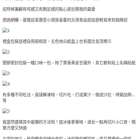
這時候兼顧有咬感又有飽足感的點心是近期我的最愛
透過網購，基隆這家廣受小資族喜愛的北灣食品就這麼輕易來到我眼前
禮盒包裝送禮自用兩相宜，五色地瓜紙盒上也有圖文並茂標示
塑膠密封包裝一種口味一包，除了栗香黃金甘藷外，其它都有貼上名稱貼紙
有多種不同吃法，直接解凍啃、切片吃、打成果汁、做成沙拉、烤箱加熱…
等
我當然選擇其中最懶的方法啦！退冰後拿著啃，淑女一點再切片小口食，簡
單方便又快速
北灣的地瓜，是用備長炭烤出來的，冰的熱的都好吃，而且要連皮一起吃