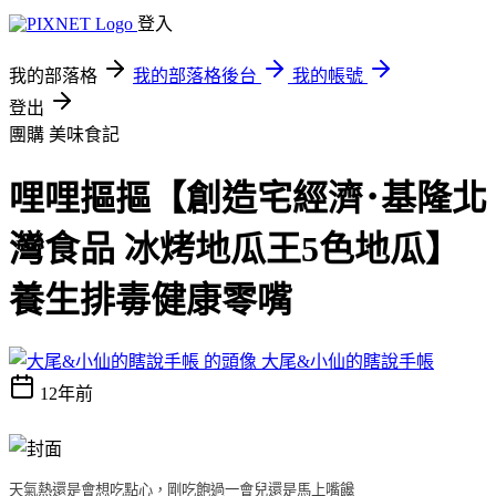
登入
我的部落格
我的部落格後台
我的帳號
登出
團購
美味食記
哩哩摳摳【創造宅經濟･基隆北
灣食品 冰烤地瓜王5色地瓜】
養生排毒健康零嘴
大尾&小仙的瞎說手帳
12年前
天氣熱還是會想吃點心，剛吃飽過一會兒還是馬上嘴饞