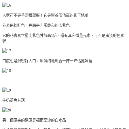
人家可不是芋頭番薯喔！它是營養價值高的紫玉地瓜
外表是粉紅色，裡面是非常飽和的深紫色
它的花青素含量比紫色甘藍高1倍，還有其它微量元素，可不是膚淺的色素
喔
口感也是綿密好入口，淡淡的地瓜香一陣一陣佔據味蕾
牛奶菱角甘藷
另一個厲害的稱頭是福爾摩沙的白水晶