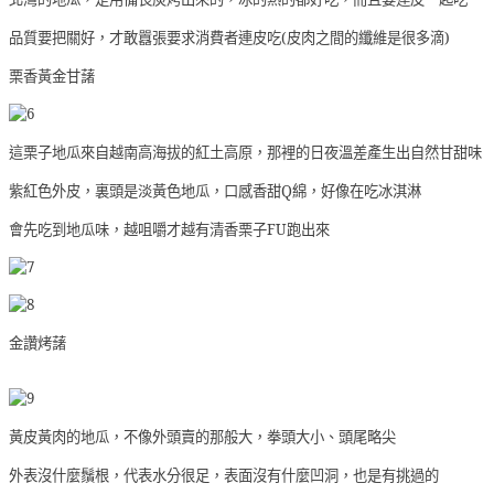
品質要把關好，才敢囂張要求消費者連皮吃(皮肉之間的纖維是很多滴)
栗香黃金甘藷
這栗子地瓜來自越南高海拔的紅土高原，那裡的日夜溫差產生出自然甘甜味
紫紅色外皮，裏頭是淡黃色地瓜，口感香甜Q綿，好像在吃冰淇淋
會先吃到地瓜味，越咀嚼才越有清香栗子FU跑出來
金讚烤藷
黃皮黃肉的地瓜，不像外頭賣的那般大，拳頭大小、頭尾略尖
外表沒什麼鬚根，代表水分很足，表面沒有什麼凹洞，也是有挑過的