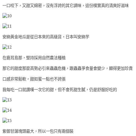
一口咬下，又甜又綿密，沒有浮誇的其它調味，這份樸實真的清爽好滋味
安納黃金地瓜是從日本來的高級貨，日本叫安納芋
在鹿耳島那，堅持採用自然農法種植
那它的甜度那麼高勢必引來蟲蟲危機，跟蟲蟲爭食量會變少，顯得更加珍貴
口感非常鬆軟，甜如蜜一點也不誇張
我每吃一口就讚嘆一次它的甜，但不會死甜生膩，仍是舒服好吃的
紫御甘藷塊頭最大，所以一包只有兩個裝