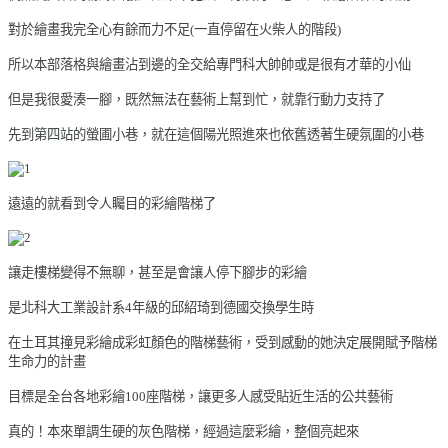
對於繪畫我完全心有餘而力不足(一直停留在火柴人的階段)
所以本部落格與繪畫沾到邊的全交給專門科大帥帥或是很有才華的小仙
但是我很愛湊一腳，既然無法在藝術上幫到忙，就靠行動力支持了
先到
第四站的
螢圃小巷，就在這個陽光照進來也依舊透著生硬氛圍的小巷
遠遠的就看到令人矚目的彩繪階梯了
讓走樓梯變得不無聊，甚至是會讓人停下腳步的彩繪
是北科大
工業設計系4年級的邱紹琦到德國交換學生時
在土耳其撞見彩繪成彩虹顏色的階梯藝術，受到感動的她決定展開賦予階梯
生命力的計畫
目標是全台各地彩繪100座階梯，讓更多人感受貼近生活的公共藝術
真的！本來單調生硬的灰色階梯，經過這麼彩繪，整個亮起來