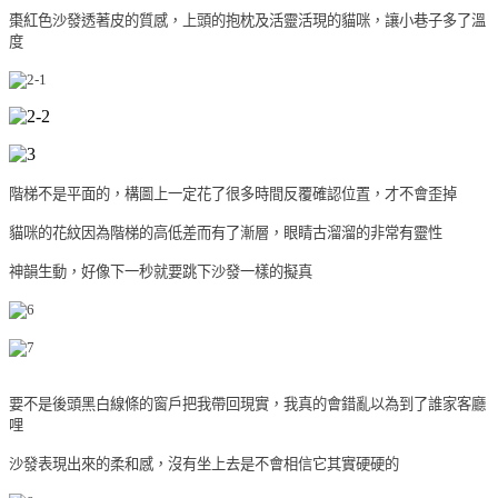
棗紅色沙發透著皮的質感，上頭的抱枕及活靈活現的貓咪，讓小巷子多了溫
度
階梯不是平面的，構圖上一定花了很多時間反覆確認位置，才不會歪掉
貓咪的花紋因為階梯的高低差而有了漸層，眼睛古溜溜的非常有靈性
神韻生動，好像下一秒就要跳下沙發一樣的擬真
要不是後頭黑白線條的窗戶把我帶回現實，我真的會錯亂以為到了誰家客廳
哩
沙發表現出來的柔和感，沒有坐上去是不會相信它其實硬硬的