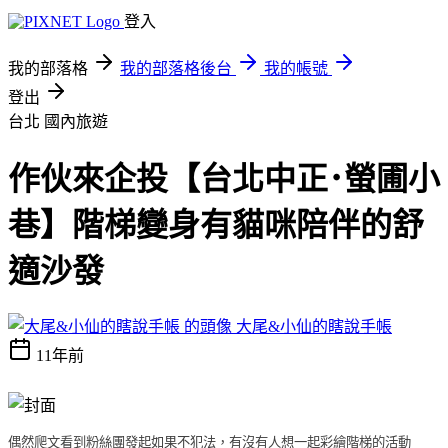
登入
我的部落格
我的部落格後台
我的帳號
登出
台北
國內旅遊
作伙來企投【台北中正･螢圃小
巷】階梯變身有貓咪陪伴的舒
適沙發
大尾&小仙的瞎說手帳
11年前
偶然爬文看到粉絲團發起
如果不犯法，有沒有人想一起彩繪階梯的活動