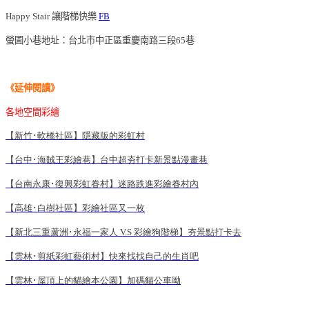
Happy Stair
讓階梯快樂
FB
螢圃小巷
地址：台北市中正區重慶南路三段65巷
《延伸閱讀
》
各地空間彩繪
【新竹･軟橋社區】隱藏版的彩虹村
【台中･海賊王彩繪巷】台中超夯打卡新景點漫畫巷
【台南永康･復興彩虹眷村】迷路跌進彩繪眷村內
【高雄･白樹社區】彩繪社區又一枚
【新北三重蘆洲･永福一家人 V.S
彩繪狗階梯】夯景點打卡去
【雲林･剪紙彩虹藝術村】快來找找自己的生肖吧
【雲林･屋頂上的貓
繪本公園】加碼貓公車呦