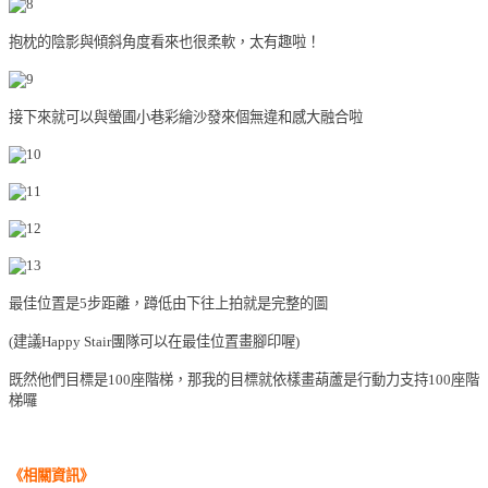
抱枕的陰影與傾斜角度看來也很柔軟，太有趣啦！
接下來就可以與
螢圃小巷彩繪沙發來個無違和感大融合啦
最佳位置是5步距離，蹲低由下往上拍就是完整的圖
(
建議
Happy Stair團隊可以在最佳位置畫腳印喔
)
既然他們目標是100座階梯，那我的目標就依樣畫葫蘆是行動力支持100座階
梯囉
《相關
資訊
》