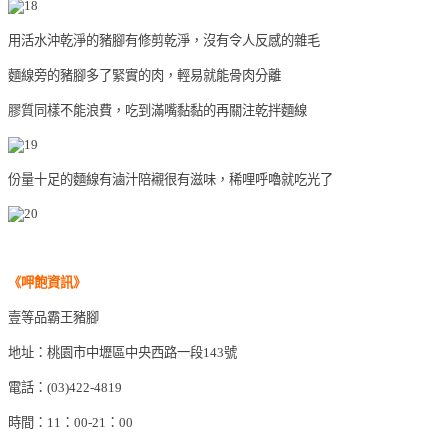
用活水沖乾淨的豬腳有修剪乾淨，沒有令人反感的雜毛
麵線旁的豬腳多了緊實的肉，輕易就能骨肉分離
膠質同樣不能浪費，吃到滿嘴黏黏的再關注乾拌麵線
份量十足的麵線有滷汁陪襯很有滋味，稀哩呼嚕就吃光了
《呷飽
資訊
》
壹等品霸王豬腳
地址：桃園市中壢區中央西路一段143號
電話：(03)422-4819
時間：
11
：00-21：00