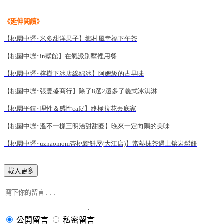
《延伸閱讀
》
【桃園中壢･米多甜洋果子】鄉村風幸福下午茶
【桃園中壢･in
墅館】在氣派別墅裡用餐
【桃園中壢･榕樹下冰店綿綿冰】阿嬤級的古早味
【桃園中壢･張豐盛商行】除了8
選2
還多了義式冰淇淋
【桃園平鎮･理性＆感性cafe'
】終極拉花丟底家
【桃園中壢･溫不一樣三明治甜甜圈】晚來一定向隅的美味
【桃園中壢･uznaomom
杏桃鬆餅屋(
大江店)
】當熱抹茶遇上熔岩鬆餅
載入更多
公開留言
私密留言