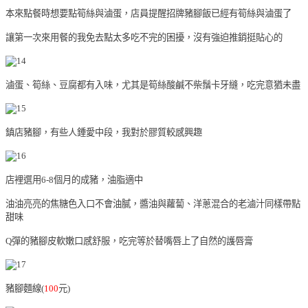
本來點餐時想要點筍絲與滷蛋，店員提醒招牌豬腳飯已經有筍絲與滷蛋了
讓第一次來用餐的我免去點太多吃不完的困擾，沒有強迫推銷挺貼心的
滷蛋、筍絲、豆腐都有入味，尤其是筍絲酸鹹不柴鬚卡牙縫，吃完意猶未盡
鎮店豬腳，有些人鍾愛中段，我對於膠質較感興趣
店裡選用
6-8
個月的成豬，油脂適中
油油亮亮的焦糖色入口不會油膩，醬油與蘿蔔、洋蔥混合的老滷汁同樣帶點
甜味
Q
彈的豬腳皮軟嫩口感舒服，吃完等於替嘴唇上了自然的護唇膏
豬腳麵線(
100
元)