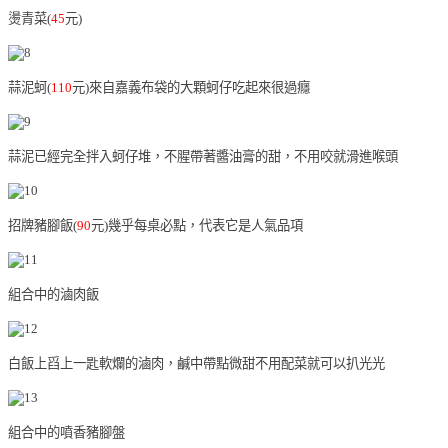
燙青菜(
45
元)
蒜泥蚵(
110
元)來自嘉義布袋的大顆蚵仔吃起來很過癮
蒜泥已經完全拌入蚵仔堆，不腥帶著醬油膏的甜，不用咬就滑進喉頭
招牌豬腳飯(
90
元)幾乎每桌必點，代表它是人氣品項
組合中的滷肉飯
白飯上舀上一匙軟爛的滷肉，鹹中帶點微甜不用配菜就可以扒光光
組合中的噴香豬腳盤