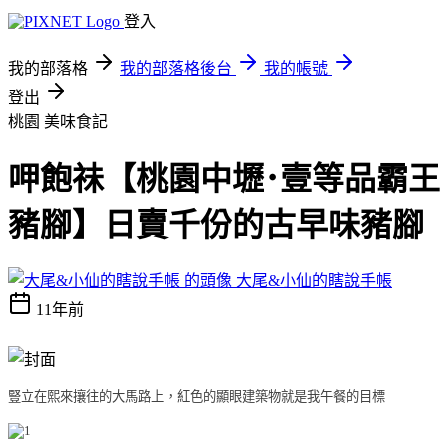
登入
我的部落格
我的部落格後台
我的帳號
登出
桃園
美味食記
呷飽祙【桃園中壢･壹等品霸王
豬腳】日賣千份的古早味豬腳
大尾&小仙的瞎說手帳
11年前
豎立在熙來攘往的大馬路上，紅色的顯眼建築物就是我午餐的目標