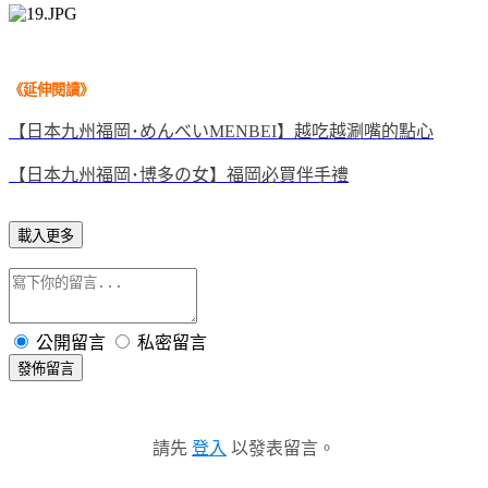
《延伸閱讀
》
【日本九州福岡･めんべいMENBEI】越吃越涮嘴的點心
【日本九州福岡･博多の女】福岡必買伴手禮
載入更多
公開留言
私密留言
發佈留言
請先
登入
以發表留言。