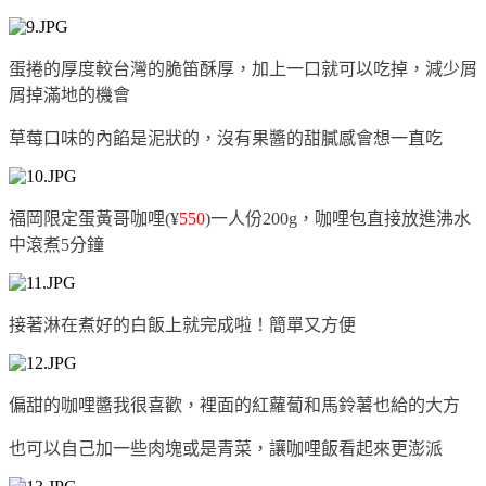
蛋捲的厚度較台灣的脆笛酥厚，加上一口就可以吃掉，減少屑
屑掉滿地的機會
草莓口味的內餡是泥狀的，沒有果醬的甜膩感會想一直吃
福岡限定蛋黃哥咖哩(
¥
550
)一人份200g，咖哩包直接放進沸水
中滾煮5分鐘
接著淋在煮好的白飯上就完成啦！簡單又方便
偏甜的咖哩醬我很喜歡，裡面的紅蘿蔔和馬鈴薯也給的大方
也可以自己加一些肉塊或是青菜，讓咖哩飯看起來更澎派