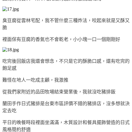
臭豆腐從雲林宅配，我不管什麼三種炸法，咬起來就是又酥又
脆
裡面保有豆腐的香氣也不會乾老，小小塊一口一個剛剛好
吃完後回飯店我還會想念，不只是它的酥脆口感，還有吃完的
飽足感
難怪在地人一吃成主顧，我激推
從我們家附近的品田牧場結束營業後，我就沒吃豬排飯
蘭田手作日式豬排是台東市區評價不錯的豬排店，沒多想就決
定去吃
平日的晚餐時段裡面坐滿滿，木質設計和餐具擺飾營造的日式
風格簡約舒適