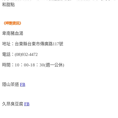
和甜點
《呷飽
資訊
》
卑南豬血湯
地址：台東縣台東市傳廣路117號
電話：(08)932-4472
時間：
10
：00-18：30(
週一公休
)
隱山茶道
FB
久昂臭豆腐
FB