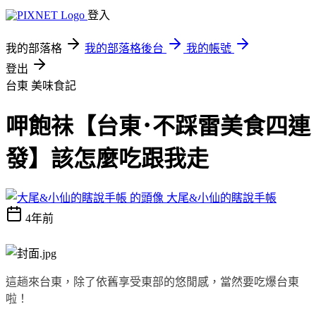
登入
我的部落格
我的部落格後台
我的帳號
登出
台東
美味食記
呷飽祙【台東･不踩雷美食四連
發】該怎麼吃跟我走
大尾&小仙的瞎說手帳
4年前
這趟來台東，除了依舊享受東部的悠閒感，當然要吃爆台東
啦！