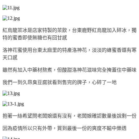
紅烏龍茶冰是店家特製的茶飲，台東鹿野紅烏龍加入碎冰，獨
特的蜜香即使無糖也有回甘感
洛神花蜜使用台東太麻里的特產洛神花，淡淡的蜂蜜香還有寒
天口感
雖然有加入中藥材熬煮，但酸甜洛神花滋味完全掩蓋住中藥味
我們一到久昂臭豆腐就看到售完的牌子，心碎了一地
抱著一絲希望問老闆娘還有沒有，老闆娘確認數量後說剩一份
因為疫情所以只有外帶，買到最後一份的爽度不輸中樂透