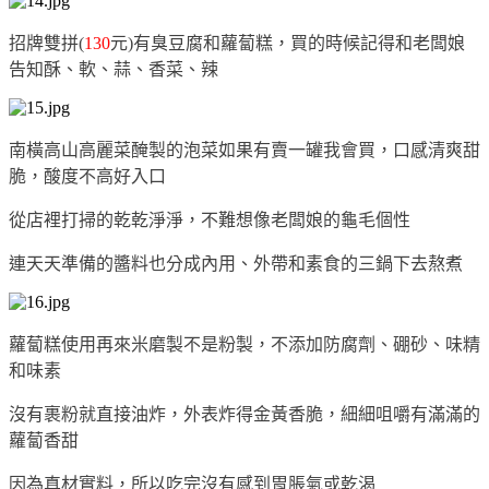
招牌雙拼(
130
元)有臭豆腐和蘿蔔糕，買的時候記得和老闆娘
告知酥、軟、蒜、香菜、辣
南橫高山高麗菜醃製的泡菜如果有賣一罐我會買，口感清爽甜
脆，酸度不高好入口
從店裡打掃的乾乾淨淨，不難想像老闆娘的龜毛個性
連天天準備的醬料也分成內用、外帶和素食的三鍋下去熬煮
蘿蔔糕使用再來米磨製不是粉製，不添加防腐劑、硼砂、味精
和味素
沒有裹粉就直接油炸，外表炸得金黃香脆，細細咀嚼有滿滿的
蘿蔔香甜
因為真材實料，所以吃完沒有感到胃脹氣或乾渴