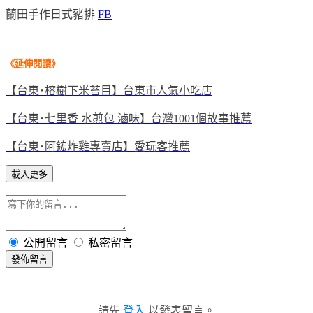
蘭田手作日式豬排
FB
《延伸閱讀
》
【台東･榕樹下米苔目】台東市人氣小吃店
【台東･七里香 水煎包 滷味】台灣1001個故事推薦
【台東･阿鋐炸雞專賣店】愛玩客推薦
載入更多
公開留言
私密留言
發佈留言
請先
登入
以發表留言。