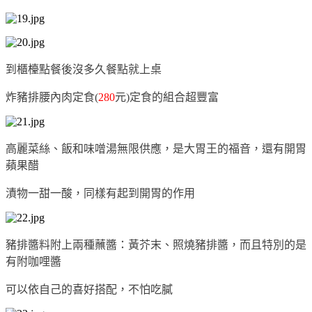
到櫃檯點餐後沒多久餐點就上桌
炸豬排腰內肉定食(
280
元)定食的組合超豐富
高麗菜絲、飯和味噌湯無限供應，是大胃王的福音，還有開胃
蘋果醋
漬物一甜一酸，同樣有起到開胃的作用
豬排醬料附上兩種蘸醬：黃芥末、照燒豬排醬，而且特別的是
有附咖哩醬
可以依自己的喜好搭配，不怕吃膩