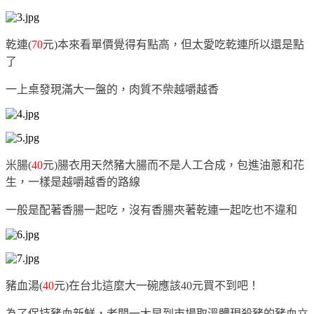
乾連(
70
元)本來看單價覺得有點高，但太愛吃乾連所以還是點
了
一上桌發現滿大一盤的，肉質不柴越嚼越香
米腸(
40
元)腸衣用天然豬大腸而不是人工合成，包進油蔥和花
生，一樣是越嚼越香的路線
一般是配著香腸一起吃，沒有香腸夾著乾連一起吃也不違和
豬血湯(
40
元)在台北這麼大一碗應該40元買不到吧！
為了保持豬血新鮮，老闆一大早到市場取溫體現殺豬的豬血立