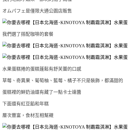
オムパフェ是僅限大通公園店販售
我們選了搭配咖啡的套餐
水果蛋糕捲的蛋糕蓬鬆有舒芙蕾的口感
草莓、奇異果、葡萄柚、藍莓、橘子不只是裝飾，都滿甜的
蛋糕裡的鮮奶油還有藏了一點卡士達醬
下面還有紅豆餡和年糕
層次豐富，食材互相幫襯