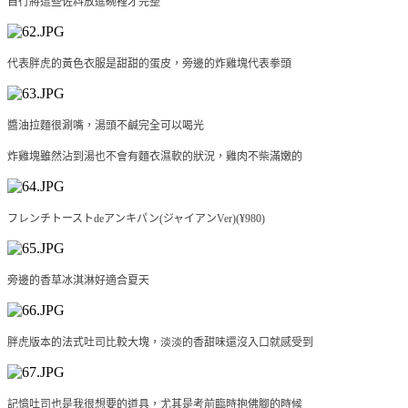
自行將這些佐料放進碗裡才完整
代表胖虎的黃色衣服是甜甜的蛋皮，旁邊的炸雞塊代表拳頭
醬油拉麵很涮嘴，湯頭不鹹完全可以喝光
炸雞塊雖然沾到湯也不會有麵衣濕軟的狀況，雞肉不柴滿嫩的
フレンチトーストdeアンキパン(ジャイアンVer)(
¥980
)
旁邊的香草冰淇淋好適合夏天
胖虎版本的法式吐司比較大塊，淡淡的香甜味還沒入口就感受到
記憶吐司也是我很想要的道具，尤其是考前臨時抱佛腳的時候