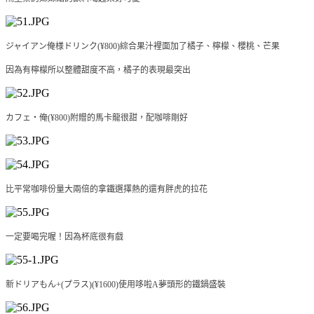
ジャイアン俺様ドリンク(
¥
800)綜合果汁裡面加了橘子、檸檬、櫻桃、芒果
因為有檸檬所以整體甜度不高，橘子的表現最突出
カフェ・俺(
¥
800)附贈的馬卡龍很甜，配咖啡剛好
比平常咖啡份量大兩倍的拿鐵選擇熱的還有胖虎的拉花
一定要喝完喔！因為杯底很有戲
新ドリアもん+(プラス)(
¥1600
)使用哆啦A夢頭形的鐵鍋盛裝