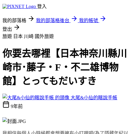
登入
我的部落格
我的部落格後台
我的帳號
登出
旅遊 日本 川崎
國外旅遊
你要去哪裡【日本神奈川縣川
崎市･藤子・F・不二雄博物
館】とってもだいすき
大尾&小仙的瞎說手帳
9年前
我相信每個人小時候都會想要擁有小叮噹吧
(
為了隱藏年紀以