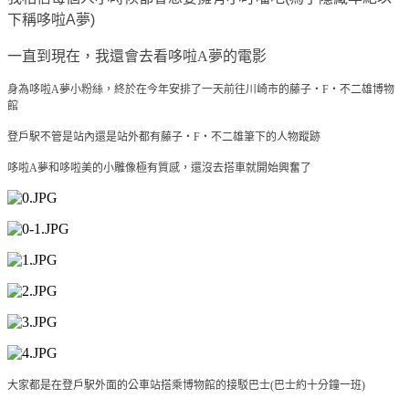
下稱哆啦
A
夢
)
一直到現在，我還會去看哆啦A夢的電影
身為哆啦
A
夢小粉絲，終於在今年安排了一天前往
川崎市的藤子・F・不二雄博物
館
登戶駅不管是站內還是站外都有藤子・F・不二雄筆下的人物蹤跡
哆啦A夢和哆啦美的小雕像極有質感，還沒去搭車就開始興奮了
大家都是在登戶駅外面的公車站搭乘博物館的接駁巴士(巴士約十分鐘一班)