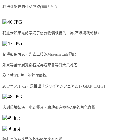
我扭到想要的任意門款(300円/回)
我進去如果電話亭講了想要物價很低的世界(不准說我幼稚)
記得如果可以，先去三樓的Museum Café登記
如果等全部展覽都看完再過來會等到天荒地老
為了替6/15生日的胖虎慶祝
2017年5/31-7/2，還推出「ジャイアンフェア2017 GIAN CAFE」
大到環境裝潢，小到餐具、桌牌都有哆啦A夢的角色身影
隔壁桌的妹妹點的飲料喝起來好可愛