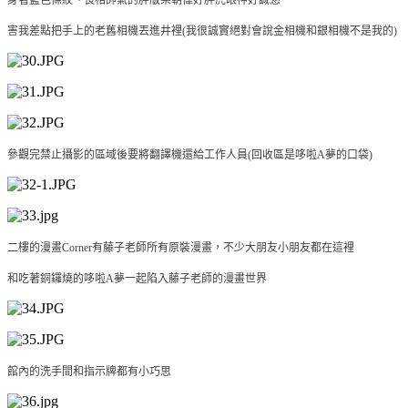
害我差點把手上的老舊相機丟進井裡(我很誠實絕對會說金相機和銀相機不是我的)
參觀完禁止攝影的區域後要將翻譯機還給工作人員(回收區是哆啦A夢的口袋)
二樓的漫畫Corner有藤子老師所有原裝漫畫，不少大朋友小朋友都在這裡
和吃著銅鑼燒的哆啦A夢一起陷入藤子老師的漫畫世界
館內的洗手間和指示牌都有小巧思