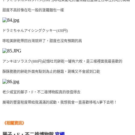
甜度不高好像在吃一般的菠蘿麵包一樣
ドラミちゃんアイシングクッキー(430円)
哆啦美餅乾帶回台灣就碎了，甜度也沒有預期的高
アンキはソラスク(880円)記憶吐司餅乾一罐有六枚，是三樣裡面我最喜歡的
酥酥脆脆的餅乾外面有點到為止的糖霜，涮嘴又不會感到口乾
老少咸宜的藤子・F・不二雄博物館真的很值得去
展場的豐富程度帶給我滿滿的感動，我想我會一直喜歡哆啦A夢下去吧！
《相關
資訊
》
藤子・F・不二雄博物館
官網