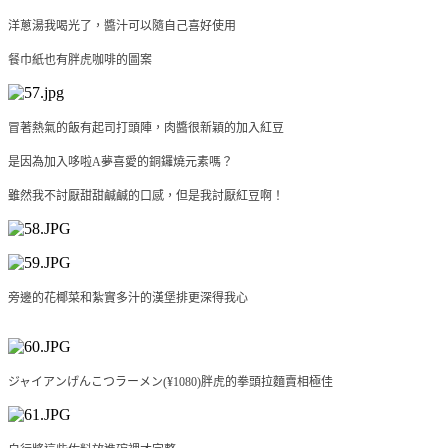
洋蔥湯我喝光了，醬汁可以隨自己喜好使用
餐巾紙也有胖虎咖啡的圖案
冒著熱氣的飯有起司打頭陣，肉醬很新穎的加入紅豆
是因為加入哆啦A夢喜愛的銅鑼燒元素嗎？
雖然我不討厭甜甜鹹鹹的口感，但是我討厭紅豆啊！
旁邊的花椰菜和紮實多汁的漢堡排更深得我心
ジャイアンげんこつラーメン(
¥1080
)胖虎的拳頭拉麵賣相極佳