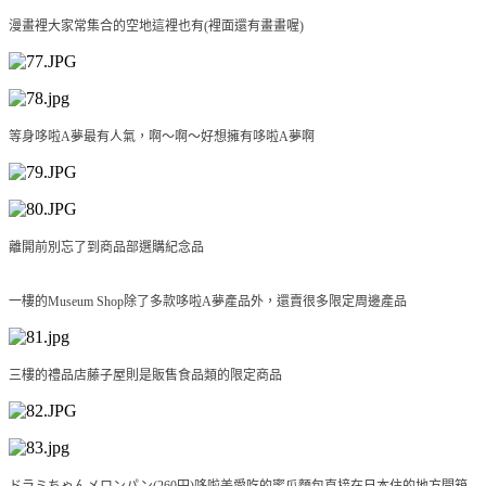
漫畫裡大家常集合的空地這裡也有(裡面還有畫畫喔)
等身哆啦A夢最有人氣，啊〜啊〜好想擁有哆啦A夢啊
離開前別忘了到商品部選購紀念品
一樓的Museum Shop除了多款哆啦A夢產品外，還賣很多限定周邊產品
三樓的禮品店藤子屋則是販售食品類的限定商品
ドラミちゃんメロンパン(260円)哆啦美愛吃的蜜瓜麵包直接在日本住的地方開箱