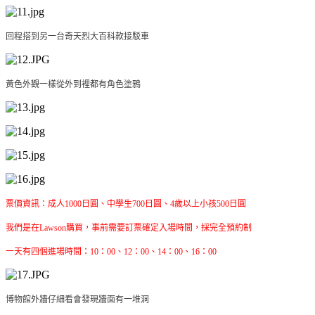
回程搭到另一台奇天烈大百科款接駁車
黃色外觀一樣從外到裡都有角色塗鴉
票價資訊：成人1000日圓、中學生700日圓、4歲以上小孩500日圓
我們是在Lawson
購買
，事前需要訂票確定入場時間，採完全預約制
一天有四個進場時間：10：00、12：00、14：00、16：00
博物館外牆仔細看會發現牆面有一堆洞