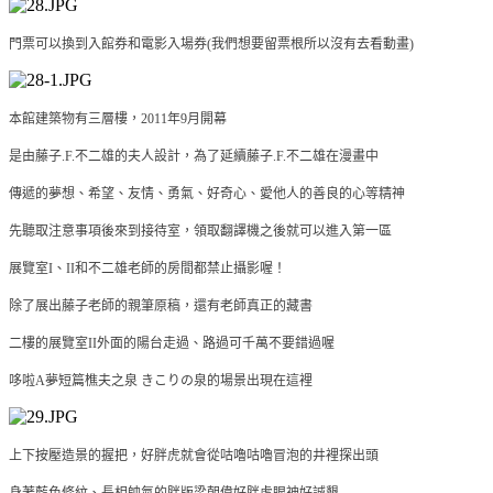
門票可以換到入館券和電影入場券(我們想要留票根所以沒有去看動畫)
本館建築物有三層樓，2011年9月開幕
是由藤子.F.不二雄的夫人設計，為了延續藤子.F.不二雄在漫畫中
傳遞的夢想、希望、友情、勇氣、好奇心、愛他人的善良的心等精神
先聽取注意事項後來到接待室，領取翻譯機之後就可以進入第一區
展覽室I、II和不二雄老師的房間都禁止攝影喔！
除了展出藤子老師的親筆原稿，還有老師真正的藏書
二樓的展覽室II外面的陽台走過、路過可千萬不要錯過喔
哆啦A夢短篇樵夫之泉 きこりの泉的場景出現在這裡
上下按壓造景的握把，好胖虎就會從咕嚕咕嚕冒泡的井裡探出頭
身著藍色條紋、長相帥氣的胖版梁朝偉好胖虎眼神好誠懇