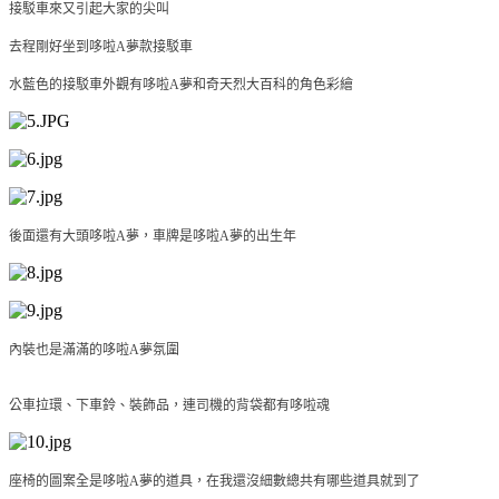
接駁車來又引起大家的尖叫
去程剛好坐到哆啦A夢款接駁車
水藍色的接駁車外觀有哆啦A夢和奇天烈大百科的角色彩繪
後面還有大頭哆啦A夢，車牌是哆啦A夢的出生年
內裝也是滿滿的哆啦A夢氛圍
公車拉環、下車鈴、裝飾品，連司機的背袋都有哆啦魂
座椅的圖案全是哆啦A夢的道具，在我還沒細數總共有哪些道具就到了