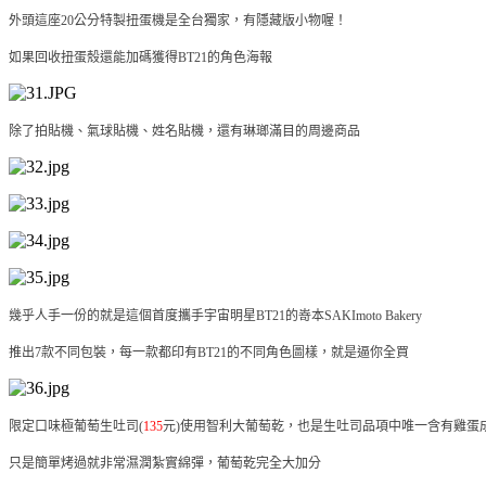
外頭這座20公分特製扭蛋機是全台獨家，有隱藏版小物喔！
如果回收扭蛋殼還能加碼獲得BT21的角色海報
除了拍貼機、氣球貼機、姓名貼機，還有琳瑯滿目的周邊商品
幾乎人手一份的就是這個首度攜手宇宙明星BT21的嵜本SAKImoto Bakery
推出7款不同包裝，每一款都印有BT21的不同角色圖樣，就是逼你全買
限定口味極葡萄生吐司(
135
元)使用智利大葡萄乾，也是生吐司品項中唯一含有雞蛋
只是簡單烤過就非常濕潤紮實綿彈，葡萄乾完全大加分