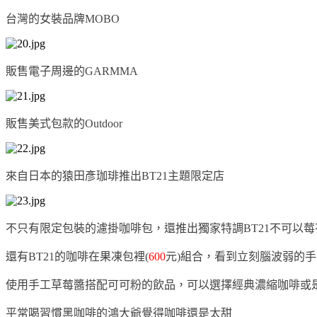
台灣的女裝品牌MOBO
販售電子周邊的GARMMA
販售美式包款的Outdoor
來自日本的猿田彥珈琲推出BT21主題限定店
不只有限定包裝的濾掛咖啡包，還推出獨家特調
BT21
不可以莓
還有
BT21的咖啡在果凍包裡(
600
元)組合，看到立刻腦波弱的
使用手工草莓醬搭配可可粉的飲品，可以選擇經典濃縮咖啡或
平常喝習慣黑咖啡的鴻大爺覺得咖啡還是太甜