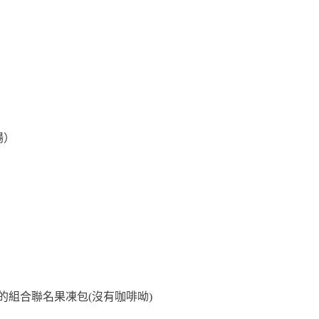
！
場）
光買的組合聯名果凍包(沒有咖啡呦)