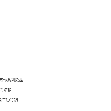
有你
系列飲品
手刀結帳
是牛奶特調