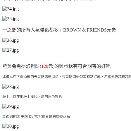
一之鄉的所有人氣糕點都多了
BROWN & FRIENDS元素
熊美兔兔夢幻鬆餅(
120
元)的雞蛋糕有符合期待的好吃
冰淇淋在下雨過後的天氣吃略帶涼意，只是剛開始營業有點混亂，希望他們越來越
晚上可以在地板上找找可愛的角色投影
最後到BT21主題限定店挑選喜歡的周邊商品