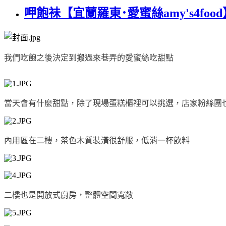
呷飽祙【宜蘭羅東･愛蜜絲amy's4fo
我們吃飽之後決定到搬過來巷弄的愛蜜絲吃甜點
當天會有什麼甜點，除了現場蛋糕櫃裡可以挑選，店家粉絲團
內用區在二樓，茶色木質裝潢很舒服，低消一杯飲料
二樓也是開放式廚房，整體空間寬敞