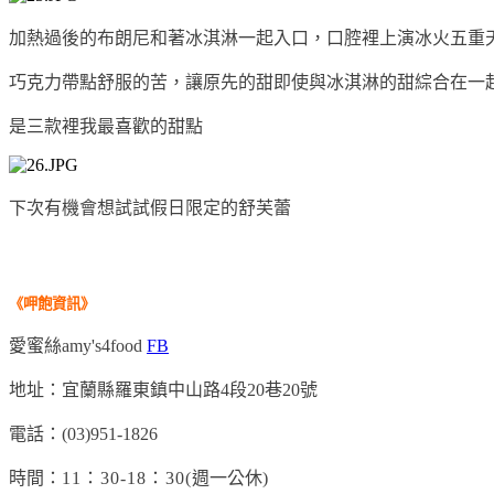
加熱過後的布朗尼和著冰淇淋一起入口，口腔裡上演冰火五重
巧克力帶點舒服的苦，讓原先的甜即使與冰淇淋的甜綜合在一
是三款裡我最喜歡的甜點
下次有機會想試試假日限定的舒芙蕾
《呷飽
資訊
》
愛蜜絲amy's4food
FB
地址：宜蘭縣羅東鎮中山路4段20巷20號
電話：(03)951-1826
時間：
11
：30-18：30(
週一公休
)