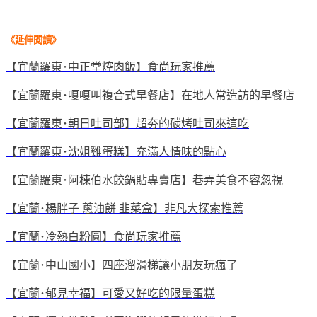
《延伸閱讀
》
【宜蘭羅東･中正堂焢肉飯】食尚玩家推薦
【宜蘭羅東･嗄嗄叫複合式早餐店】在地人常造訪的早餐店
【宜蘭羅東･朝日吐司部】超夯的碳烤吐司來這吃
【宜蘭羅東･沈姐雞蛋糕】充滿人情味的點心
【宜蘭羅東･阿棟伯水餃鍋貼專賣店】巷弄美食不容忽視
【宜蘭･楊胖子 蔥油餅 韭菜盒】非凡大探索推薦
【宜蘭･冷熱白粉圓】食尚玩家推薦
【宜蘭･中山國小】四座溜滑梯讓小朋友玩瘋了
【宜蘭･郁見幸福】可愛又好吃的限量蛋糕