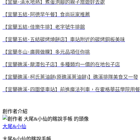
【宜蘭･清水地熱】煮蛋泡腳的親子旅遊好去處
【宜蘭五結･阿德早午餐】食尚玩家推薦
【宜蘭五結･佳樂牛排】老字號牛排館
【宜蘭五結･五結碳烤燒餅店】車站附近的碳烤銅板美味
【宜蘭冬山･廣興做粿】多元品項任你挑
【宜蘭礁溪･龍潭包子店】多種類均一價的在地包子店
【宜蘭礁溪･柯氏蔥油餅(原礁溪蔥油餅)】礁溪排隊美食又一發
【宜蘭礁溪･四圍堡車站】前進魔法列車，在霍格華茲學院用
創作者介紹
大尾&小仙
大尾&小仙的瞎說手帳